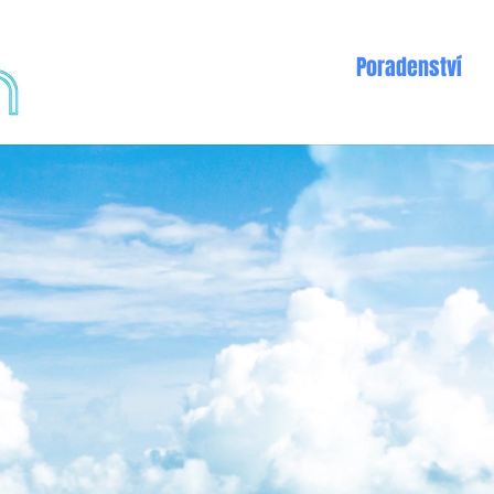
Poradenství