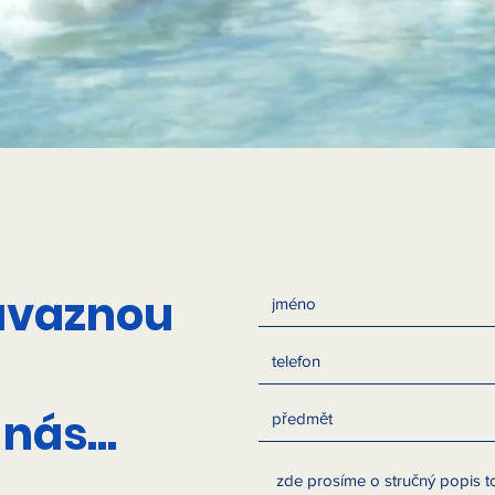
ávaznou
nás...