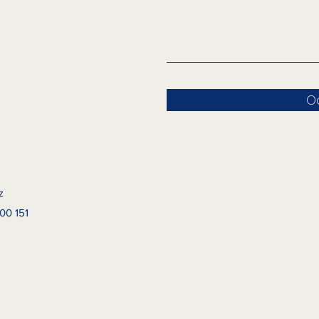
O
z
00 151