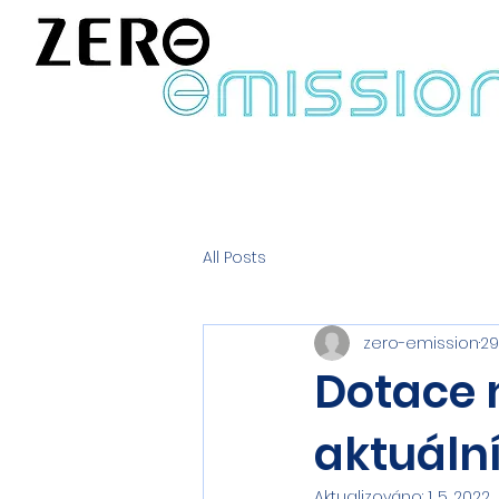
All Posts
zero-emission
29
Dotace n
aktuáln
Aktualizováno:
1. 5. 2022