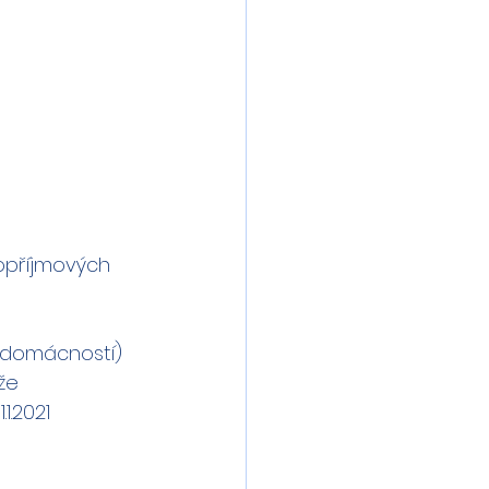
kopříjmových 
h domácností)
že
1.2021 