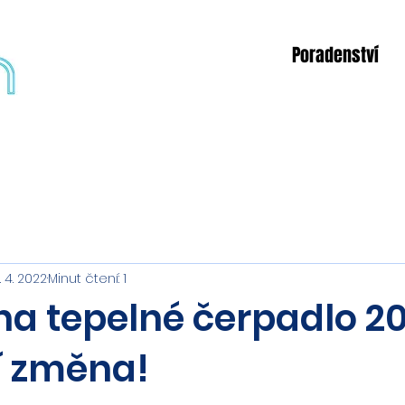
Poradenství
. 4. 2022
Minut čtení: 1
a tepelné čerpadlo 20
í změna!