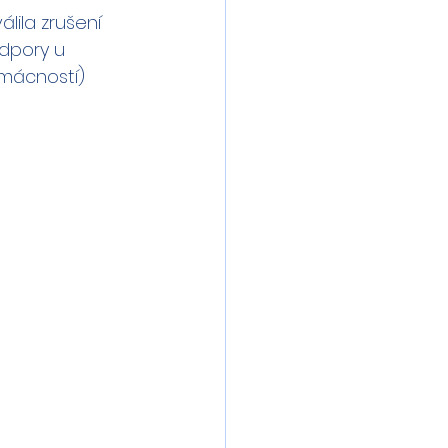
lila zrušení 
dpory u 
omácností)