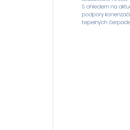
S ohledem na aktuál
podpory konenzační
tepelných čerpadel