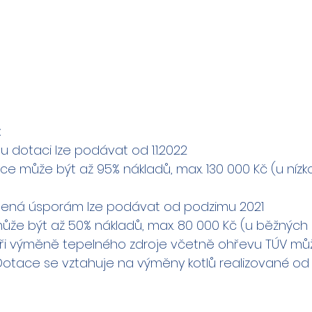
:
u dotaci lze podávat od 1.1.2022
ace může být až 95% nákladů, max. 130 000 Kč (u níz
lená úsporám lze podávat od podzimu 2021
ůže být až 50% nákladů, max. 80 000 Kč (u běžnýc
ři výměně tepelného zdroje včetně ohřevu TÚV mů
 Dotace se vztahuje na výměny kotlů realizované od 1.